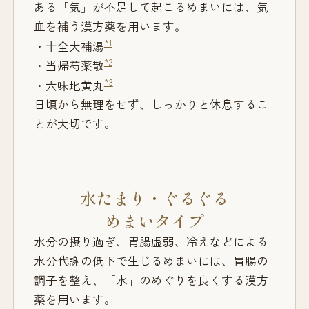
ある「気」が不足して起こるめまいには、気
血を補う漢方薬を用います。
*1
・十全大補湯
*2
・当帰芍薬散
*3
・六味地黄丸
日頃から無理をせず、しっかりと休息するこ
とが大切です。
水たまり・ぐるぐる
めまいタイプ
水分の摂り過ぎ、胃腸虚弱、冷えなどによる
水分代謝の低下で生じるめまいには、胃腸の
調子を整え、「水」のめぐりを良くする漢方
薬を用います。