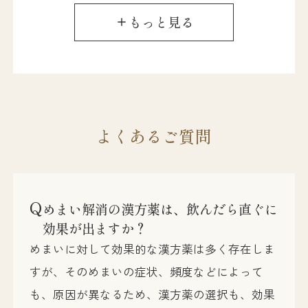
された薬を服用しても改善されず、自分でネッ
もっと見る
トで調べた漢方薬を試したが一向に良くならな
いため、思い切って専門家に相談しようと来店
した。初回相談時、症状や日々の生活について
詳しく伺い、普段から仕事などで気を張ってい
よくあるご質問
る時間が多いことがめまいの大きな要因である
ことがわかった。漢方の視点でアドバイスし、
服用を始めて数日でめまいの度合が緩和し「常
Q
に感じていたダルさが気にならなくなった」と
めまい解消の漢方薬は、飲んだら直ぐに
効果が出ますか？
報告があった。現在は「生理時に少しめまいを
めまいに対して効果的な漢方薬は多く存在しま
感じる程度で、全くといっていいほどめまいが
すが、そのめまいの症状、頻度などによって
気にならなくなった」とおっしゃり、その後は
も、原因が異なるため、漢方薬の選択も、効果
肌トラブルのご相談もいただいている。