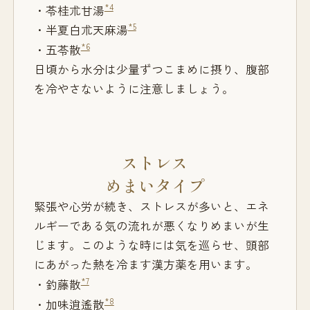
*4
・苓桂朮甘湯
*5
・半夏白朮天麻湯
*6
・五苓散
日頃から水分は少量ずつこまめに摂り、腹部
を冷やさないように注意しましょう。
ストレス
めまいタイプ
緊張や心労が続き、ストレスが多いと、エネ
ルギーである気の流れが悪くなりめまいが生
じます。このような時には気を巡らせ、頭部
にあがった熱を冷ます漢方薬を用います。
*7
・釣藤散
*8
・加味逍遙散