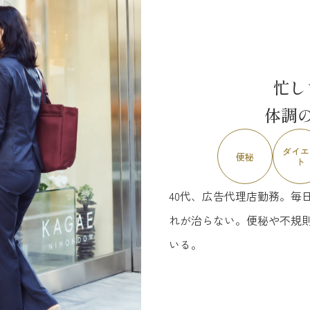
忙し
体調
ダイエ
便秘
ト
40代、広告代理店勤務。毎
れが治らない。便秘や不規
いる。