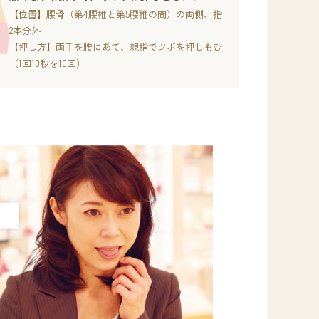
【位置】腰骨（第4腰椎と第5腰椎の間）の両側、指
2本分外
【押し方】両手を腰にあて、親指でツボを押しもむ
（1回10秒を10回）